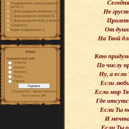
Сегодня
Поздравления с днем рождения
детям
[7]
Не груст
С Днем рождения любимому
[4]
С Днем рождения любимой
[6]
Пролете
С Днем рождения мужу и жене
[5]
Свадьба
[4]
От души
Аудио поздравления
[4]
На Твой дл
Опрос
Кто придума
Оцените мой сайт
По числу п
Отлично
Хорошо
Ну, а если
Неплохо
Плохо
Если люби
Ужасно
Если мир Тв
[ Результаты · Архив опросов ]
Всего ответов:
195
Где отсутс
Если Ты н
И мечта
Если Ты 