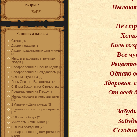
Пылают
витрина
{SAPE}
Не стр
Хоть 
Категории раздела
Стихи
[36]
Коль сох
Дарим подарки
[1]
Аудио поздравления для мужчин
Все чу
[3]
Мысли и афоризмы великих
Рецептов
людей
[7]
Поздравления с Новым годом
[9]
Однако в
Поздравления с Рождеством
[5]
С Днем студента
[2]
Здоровья, 
День Святого Валентина
[12]
С Днем Защитника Отечества
[12]
От всей 
Поздравления на Пасху
[8]
Международный женский день
[36]
1 Апреля - День смеха
[2]
Забудь
Прикольные смс и розыгрыши
[10]
С Днем Победы
Забудь
[5]
Учителям и ученикам
[7]
Сегодня
С Днем рождения
[27]
Поздравления с днем рождения
маме
[4]