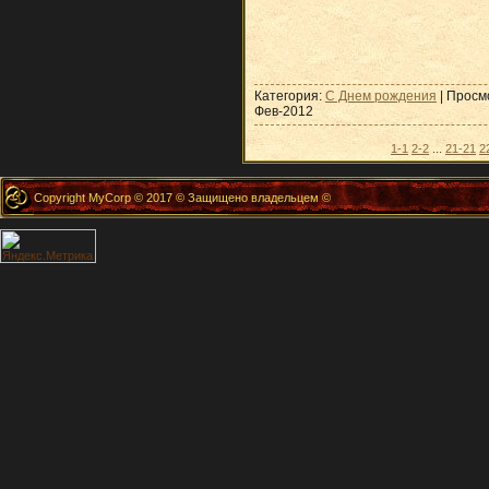
Категория:
С Днем рождения
| Просм
Фев-2012
1-1
2-2
...
21-21
2
Copyright MyCorp © 2017 © Защищено владельцем ©