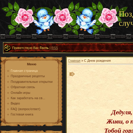
Поз
слу
Приветствую Вас
Гость
|
RSS
Главная
» С Днем рождения
Меню
Главная страница
Праздничные рецепты
Поздравительные открытки
Обратная связь
Онлайн игры
Как заработать на св...
Видео
Дедуля,
FAQ (вопрос/ответ)
Гостевая книга
Живи, о 
Тобой гор