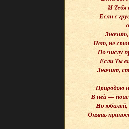
И Тебя 
Если с гр
Значит,
Нет, не сто
По числу п
Если Ты е
Значит, с
Природою н
В ней — поис
Но юбилей, 
Опять приноси