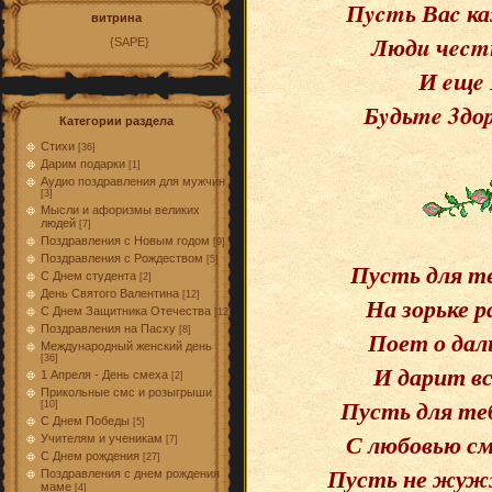
Пycmь Ваc к
витрина
Людu чecmн
{SAPE}
И eщe
Бyдьme 3доp
Категории раздела
Стихи
[36]
Дарим подарки
[1]
Аудио поздравления для мужчин
[3]
Мысли и афоризмы великих
людей
[7]
Поздравления с Новым годом
[9]
Поздравления с Рождеством
[5]
Пусть для т
С Днем студента
[2]
День Святого Валентина
[12]
На зорьке 
С Днем Защитника Отечества
[12]
Поздравления на Пасху
[8]
Поет о дал
Международный женский день
[36]
И дарит в
1 Апреля - День смеха
[2]
Прикольные смс и розыгрыши
Пусть для теб
[10]
С Днем Победы
[5]
С любовью см
Учителям и ученикам
[7]
С Днем рождения
[27]
Пусть не жуж
Поздравления с днем рождения
маме
[4]