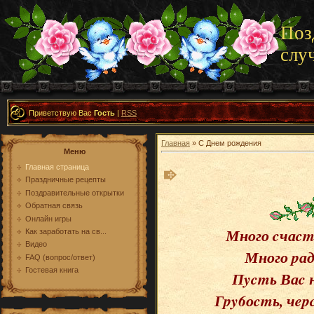
Поз
слу
Приветствую Вас
Гость
|
RSS
Главная
» С Днем рождения
Меню
Главная страница
Праздничные рецепты
Поздравительные открытки
Обратная связь
Онлайн игры
Много cчаcmь
Как заработать на св...
Видео
Много pад
FAQ (вопрос/ответ)
Гостевая книга
Пycmь Ваc н
Гpy6оcmь, чep