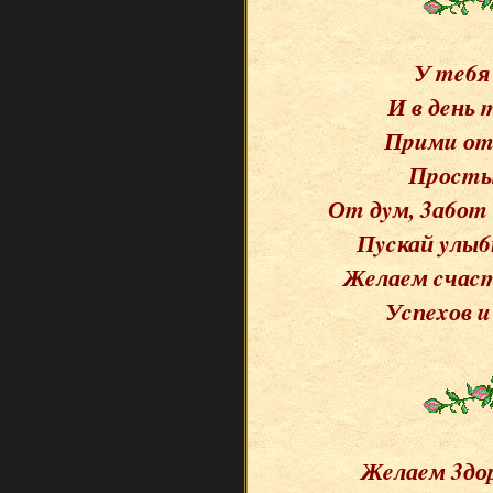
У me6я
И в дeнь
Пpuмu оm 
Пpоcmыe
Оm дyм, 3а6оm 
Пycкай yлы6
Жeлаeм cчаcmь
Уcпexов u 
Жeлаeм 3доp