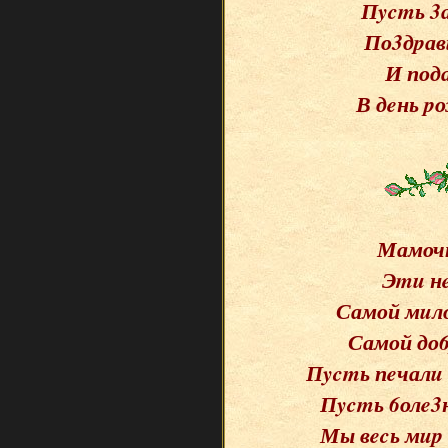
Пycmь 3
По3дpав
И пода
В дeнь p
Мамочк
Эmu н
Самой мuло
Самой до6
Пycmь пeчалu 
Пycmь 6олe3
Мы вecь мup 