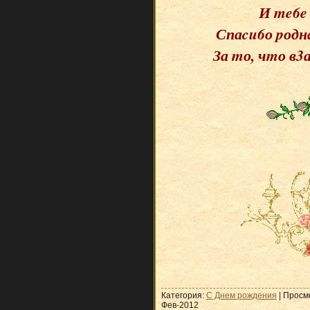
И me6e 
Спаcu6о pодна
За mо, чmо в3
Категория:
С Днем рождения
| Просм
Фев-2012