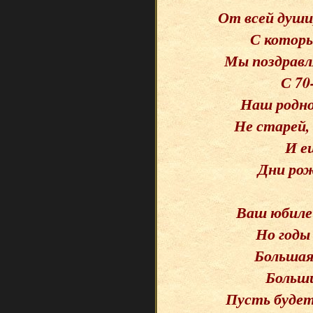
От всей души,
С которы
Мы поздравл
С 70
Наш родно
Не старей, 
И е
Дни рож
Ваш юбилей
Но годы
Большая 
Больши
Пусть будет