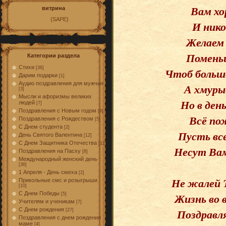
Вам хо
витрина
{SAPE}
И нико
Желаем 
Поменьш
Категории раздела
Стихи
[36]
Чтоб больше
Дарим подарки
[1]
Аудио поздравления для мужчин
А хмуры
[3]
Мысли и афоризмы великих
Но в ден
людей
[7]
Поздравления с Новым годом
[9]
Всё по
Поздравления с Рождеством
[5]
С Днем студента
[2]
Пусть вс
День Святого Валентина
[12]
С Днем Защитника Отечества
[12]
Несут Вам
Поздравления на Пасху
[8]
Международный женский день
[36]
1 Апреля - День смеха
[2]
Не жалей 
Прикольные смс и розыгрыши
[10]
С Днем Победы
Жизнь во 
[5]
Учителям и ученикам
[7]
Поздравля
С Днем рождения
[27]
Поздравления с днем рождения
маме
[4]