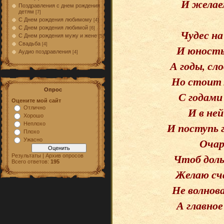
И желаем
Поздравления с днем рождения
детям
[7]
С Днем рождения любимому
[4]
С Днем рождения любимой
[6]
Чудес на
С Днем рождения мужу и жене
[5]
Свадьба
[4]
И юность 
Аудио поздравления
[4]
А годы, сл
Но стоит 
Опрос
С годами
Оцените мой сайт
И в ней
Отлично
Хорошо
И поступь 
Неплохо
Плохо
Очар
Ужасно
Чтоб доль
Результаты | Архив опросов
Всего ответов:
195
Желаю сч
Не волнов
А главное