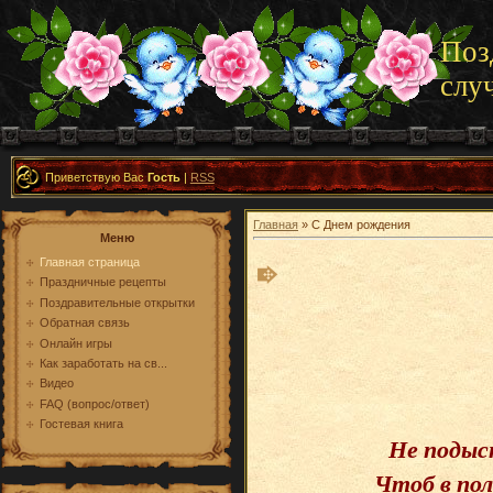
Поз
слу
Приветствую Вас
Гость
|
RSS
Главная
» С Днем рождения
Меню
Главная страница
Праздничные рецепты
Поздравительные открытки
Обратная связь
Онлайн игры
Как заработать на св...
Видео
FAQ (вопрос/ответ)
Гостевая книга
Не подыск
Чтоб в по