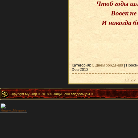
Чтоб годы шли
Вовек не
И никогда б
Категория:
С Днем рождения
| Просм
Фев-2012
1-1
2-2
.
Copyright MyCorp © 2018 © Защищено владельцем ©