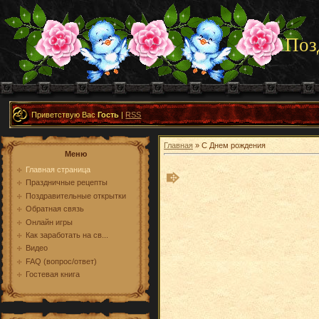
Поз
Приветствую Вас
Гость
|
RSS
Главная
» С Днем рождения
Меню
Главная страница
Праздничные рецепты
Поздравительные открытки
Обратная связь
Онлайн игры
Как заработать на св...
Видео
FAQ (вопрос/ответ)
Гостевая книга