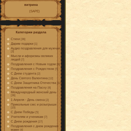
витрина
{SAPE}
Категории раздела
Стихи
[36]
Дарим подарки
[1]
Аудио поздравления для мужчин
[3]
Мысли и афоризмы великих
людей
[7]
Поздравления с Новым годом
[9]
Поздравления с Рождеством
[5]
С Днем студента
[2]
День Святого Валентина
[12]
С Днем Защитника Отечества
[12]
Поздравления на Пасху
[8]
Международный женский день
[36]
1 Апреля - День смеха
[2]
Прикольные смс и розыгрыши
[10]
С Днем Победы
[5]
Учителям и ученикам
[7]
С Днем рождения
[27]
Поздравления с днем рождения
маме
[4]