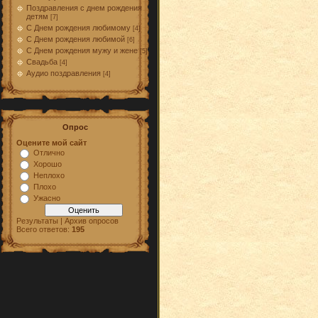
Поздравления с днем рождения
детям
[7]
С Днем рождения любимому
[4]
С Днем рождения любимой
[6]
С Днем рождения мужу и жене
[5]
Свадьба
[4]
Аудио поздравления
[4]
Опрос
Оцените мой сайт
Отлично
Хорошо
Неплохо
Плохо
Ужасно
Результаты | Архив опросов
Всего ответов:
195