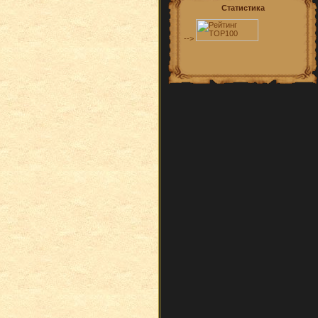
Статистика
-->