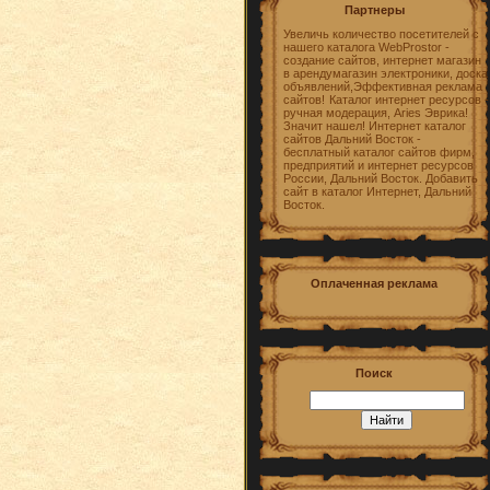
Партнеры
Увеличь количество посетителей с
нашего каталога WebProstor -
создание сайтов, интернет магазин
в арендумагазин электроники, доска
объявлений,Эффективная реклама
сайтов!
Каталог интернет ресурсов -
ручная модерация, Aries Эврика!
Значит нашел! Интернет каталог
сайтов Дальний Восток -
бесплатный каталог сайтов фирм,
предприятий и интернет ресурсов
России, Дальний Восток. Добавить
сайт в каталог Интернет, Дальний
Восток.
Оплаченная реклама
Поиск