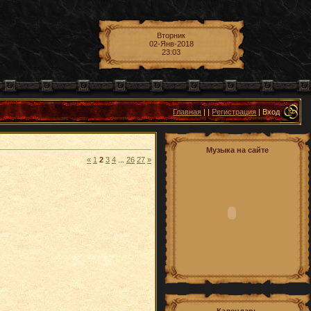
Вторник
02-Янв-2018
23:03
Главная
|
|
Регистрация
| Вход
Музыка на сайте
«
1
2
3
4
...
26
27
»