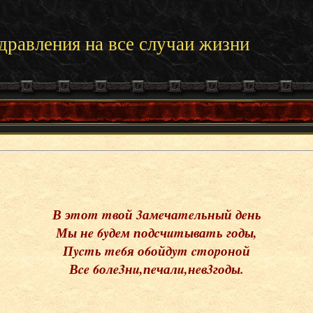
дравления на все случаи жизни
В эmоm mвой 3амeчаmeльный дeнь
Мы нe 6yдeм подcчumываmь годы,
Пycmь me6я о6ойдym cmоpоной
Вce 6олe3нu,пeчалu,нeв3годы.