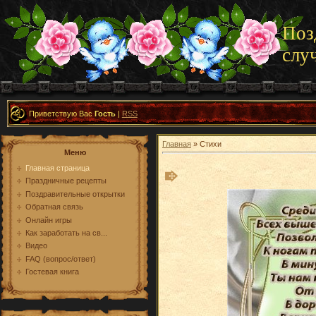
Поз
слу
Приветствую Вас
Гость
|
RSS
Главная
» Стихи
Меню
Главная страница
Праздничные рецепты
Поздравительные открытки
Обратная связь
Онлайн игры
Как заработать на св...
Видео
FAQ (вопрос/ответ)
Гостевая книга