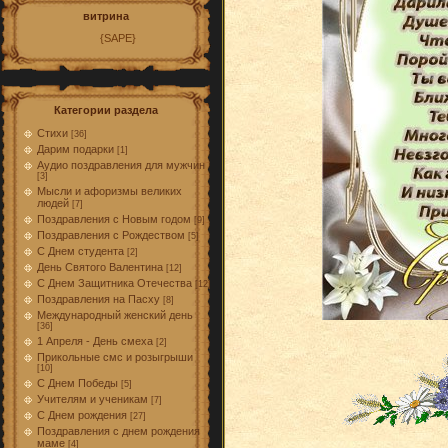
витрина
{SAPE}
Категории раздела
Стихи
[36]
Дарим подарки
[1]
Аудио поздравления для мужчин
[3]
Мысли и афоризмы великих
людей
[7]
Поздравления с Новым годом
[9]
Поздравления с Рождеством
[5]
С Днем студента
[2]
День Святого Валентина
[12]
С Днем Защитника Отечества
[12]
Поздравления на Пасху
[8]
Международный женский день
[36]
1 Апреля - День смеха
[2]
Прикольные смс и розыгрыши
[10]
С Днем Победы
[5]
Учителям и ученикам
[7]
С Днем рождения
[27]
Поздравления с днем рождения
маме
[4]