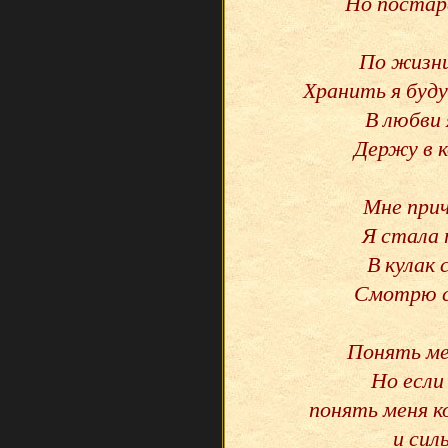
Но постар
По жизни
Хранить я буду
В любви 
Держу в к
Мне прич
Я стала 
В кулак 
Смотрю с
Понять ме
Но если
понять меня к
и сил