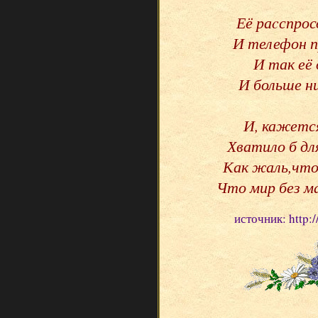
Её раcспрос
И телефон п
И так её 
И больше н
И, кажется
Хватило б для
Как жаль,что
Что мир без 
источник: http:/