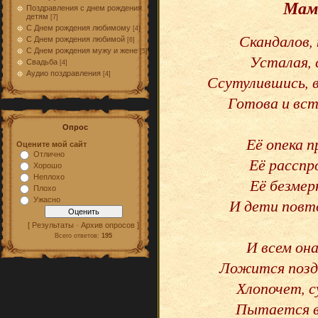
Мама
Поздравления с днем рождения
детям
[7]
С Днем рождения любимому
[4]
Скандалов, 
С Днем рождения любимой
[6]
С Днем рождения мужу и жене
[5]
Усталая, 
Свадьба
[4]
Аудио поздравления
[4]
Ссутулившись, 
Готова и вст
Опрос
Её опека 
Оцените мой сайт
Отлично
Её расспр
Хорошо
Неплохо
Её безмер
Плохо
И дети повто
Ужасно
[ Результаты · Архив опросов ]
Всего ответов:
195
И всем он
Ложится поздн
Хлопочет, с
Пытается вс