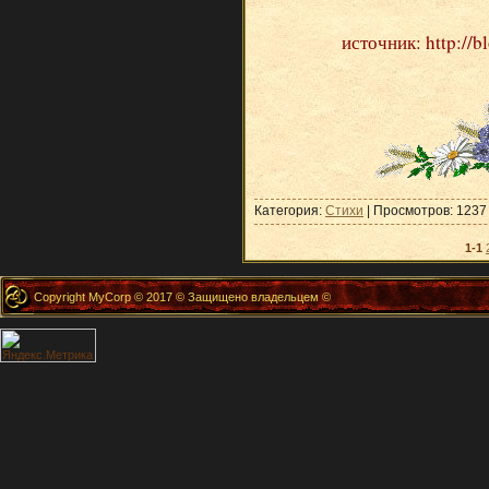
источник: http://b
Категория:
Стихи
| Просмотров: 1237
1-1
Copyright MyCorp © 2017 © Защищено владельцем ©