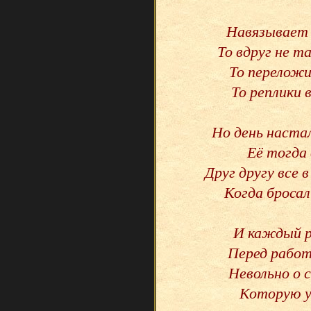
Навязывает 
То вдруг не 
То переложи
То реплики 
Но день настал
Её тогда 
Друг другу все 
Когда бросали
И каждый ра
Перед работо
Невольно о 
Которую у