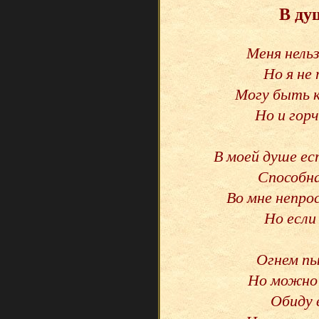
В ду
Меня нельз
Но я не
Могу быть к
Но и горч
В моей душе ес
Способна
Во мне непро
Но если
Огнем пы
Но можно 
Обиду 