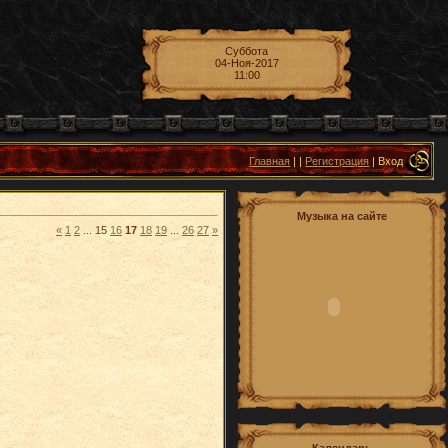
Суббота
04-Ноя-2017
11:00
Главная
|
|
Регистрация
| Вход
Музыка на сайте
«
1
2
...
15
16
17
18
19
...
26
27
»