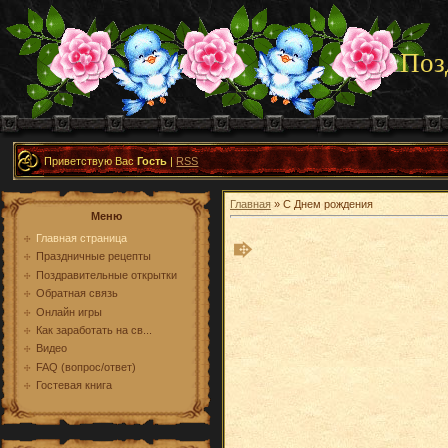
Поз
Приветствую Вас
Гость
|
RSS
Главная
» С Днем рождения
Меню
Главная страница
Праздничные рецепты
Поздравительные открытки
Обратная связь
Онлайн игры
Как заработать на св...
Видео
FAQ (вопрос/ответ)
Гостевая книга