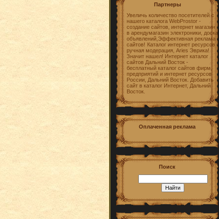
Партнеры
Увеличь количество посетителей с
нашего каталога WebProstor -
создание сайтов, интернет магазин
в арендумагазин электроники, доска
объявлений,Эффективная реклама
сайтов!
Каталог интернет ресурсов -
ручная модерация, Aries Эврика!
Значит нашел! Интернет каталог
сайтов Дальний Восток -
бесплатный каталог сайтов фирм,
предприятий и интернет ресурсов
России, Дальний Восток. Добавить
сайт в каталог Интернет, Дальний
Восток.
Оплаченная реклама
Поиск