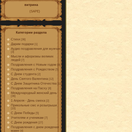
витрина
{SAPE}
Категории раздела
Стихи
[36]
Дарим подарки
[1]
Аудио поздравления для мужчин
[3]
Мысли и афоризмы великих
людей
[7]
Поздравления с Новым годом
[9]
Поздравления с Рождеством
[5]
С Днем студента
[2]
День Святого Валентина
[12]
С Днем Защитника Отечества
[12]
Поздравления на Пасху
[8]
Международный женский день
[36]
1 Апреля - День смеха
[2]
Прикольные смс и розыгрыши
[10]
С Днем Победы
[5]
Учителям и ученикам
[7]
С Днем рождения
[27]
Поздравления с днем рождения
маме
[4]