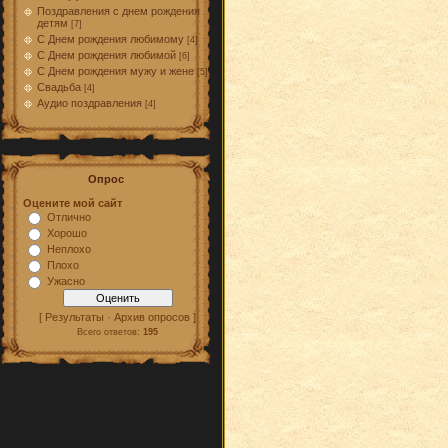
Поздравления с днем рождения
детям
[7]
С Днем рождения любимому
[4]
С Днем рождения любимой
[6]
С Днем рождения мужу и жене
[5]
Свадьба
[4]
Аудио поздравления
[4]
Опрос
Оцените мой сайт
Отлично
Хорошо
Неплохо
Плохо
Ужасно
[ Результаты · Архив опросов ]
Всего ответов:
195