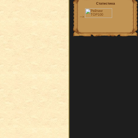
Статистика
-->