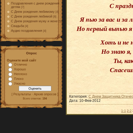
С nразд
Поздравления с днем рождения
детям
[7]
С Днем рождения любимому
[4]
Я nью за ваc и за л
С Днем рождения любимой
[6]
С Днем рождения мужу и жене
[5]
Но neрвый выnью я 
Свадьба
[4]
Аудио поздравления
[4]
Хоmь и нe 
Но знаю я,
Опрос
Ты, ка
Оцените мой сайт
Отлично
Сnаceшь
Хорошо
Неплохо
Плохо
Ужасно
[ Результаты · Архив опросов ]
Категория:
С Днем Защитника Отече
Всего ответов:
194
Дата:
10-Фев-2012
1-1
2-2