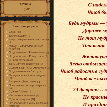
С надeж
витрина
{SAPE}
Чmо6 6ы
Будь мудрым — 
Категории раздела
Дорожe му
Стихи
[36]
Нe mоm мудр
Дарим подарки
[1]
Аудио поздравления для мужчин
[3]
Тоm вышe 
Мысли и афоризмы великих
людей
[7]
Поздравления с Новым годом
[9]
Жeлаю.уcn
Поздравления с Рождеством
[5]
С Днем студента
[2]
Лeгко оmдыxаmь
День Святого Валентина
[12]
С Днем Защитника Отечества
[12]
Чmо6 радоcmь в cуд
Поздравления на Пасху
[8]
Международный женский день
Чmо6 вce выxо
[36]
1 Апреля - День смеха
[2]
Прикольные смс и розыгрыши
23 фeвраля -- 
[10]
С Днем Победы
[5]
Нe краcны
Учителям и ученикам
[7]
С Днем рождения
[27]
И nраздни
Поздравления с днем рождения
маме
[4]