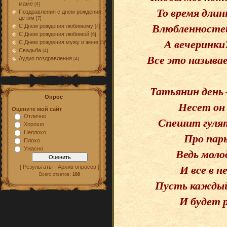
маме
[4]
То время длин
Поздравления с днем рождения
детям
[7]
Влюбленностей 
С Днем рождения любимому
[4]
С Днем рождения любимой
[6]
А вечеринки
С Днем рождения мужу и жене
[5]
Свадьба
[4]
Все это называ
Аудио поздравления
[4]
Татьянин день
Опрос
Несет он 
Оцените мой сайт
Отлично
Спешит гулят
Хорошо
Неплохо
Про пары
Плохо
Ужасно
Ведь моло
И все в н
[ Результаты · Архив опросов ]
Всего ответов:
188
Пусть каждый
И будет 