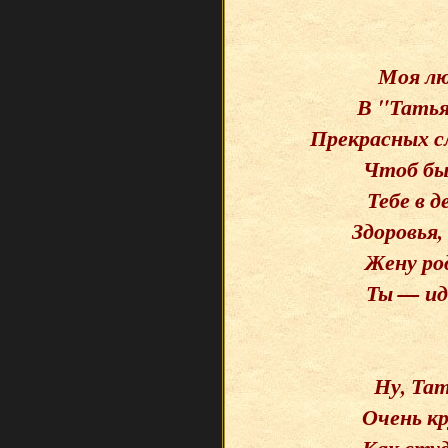
Моя л
В "Татья
Прекрасных с
Чтоб был
Тебе в 
Здоровья,
Жену ро
Ты — ид
Ну, Тат
Очень к
Как студ