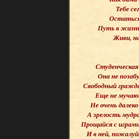
Тебе се
Остаться
Путь в жизн
Живи, н
Студенческая 
Она не позаб
Свободный граждан
Еще не мучаю
Не очень далеко
А зрелость мудр
Прощайся с играми
И в ней, пожалуй