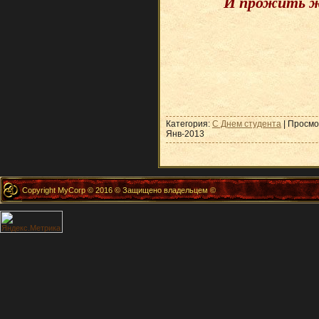
И прожить ж
Категория:
С Днем студента
| Просмо
Янв-2013
Copyright MyCorp © 2016 © Защищено владельцем ©