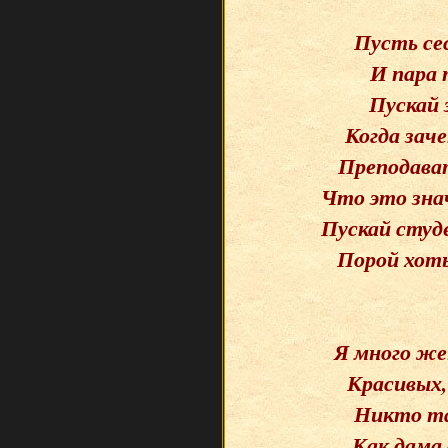
Пусть се
И пара 
Пускай 
Когда зач
Преподават
Что это зн
Пускай студ
Порой хоть
Я много же
Красивых,
Никто та
Как дама 