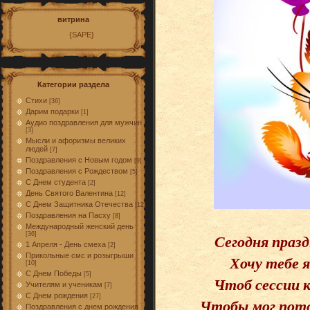
витрина
{SAPE}
Категории раздела
Стихи
[36]
Дарим подарки
[1]
Аудио поздравления для мужчин
[3]
Мысли и афоризмы великих
людей
[7]
Поздравления с Новым годом
[9]
Поздравления с Рождеством
[5]
С Днем студента
[2]
День Святого Валентина
[12]
С Днем Защитника Отечества
[12]
Поздравления на Пасху
[8]
Международный женский день
Сегодня праз
[36]
1 Апреля - День смеха
[2]
Прикольные смс и розыгрыши
Хочу тебе 
[10]
С Днем Победы
[5]
Чтоб сессии к
Учителям и ученикам
[7]
С Днем рождения
[27]
Чтобы мог пото
Поздравления с днем рождения