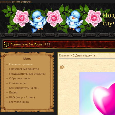
ральные
интим встречи
.
Поз
слу
Приветствую Вас
Гость
|
RSS
Главная
» С Днем студента
Меню
Главная страница
Праздничные рецепты
Поздравительные открытки
Обратная связь
Онлайн игры
Как заработать на св...
Видео
FAQ (вопрос/ответ)
Гостевая книга