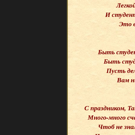
Легкой
И студент
Это в
Быть студе
Быть сту
Пусть дел
Вам н
С праздником, Та
Много-много сч
Чтоб не знал