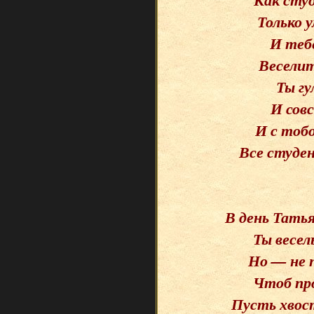
Только 
И тебе
Веселит
Ты гу
И сов
И с тоб
Все студе
В день Татья
Ты весе
Но — не 
Чтоб про
Пусть хвос