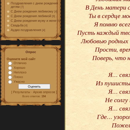
Поздравления с днем рождения
В День матери 
детям
[7]
С Днем рождения любимому
[4]
Ты в сердце моё
С Днем рождения любимой
[6]
С Днем рождения мужу и жене
[5]
Я помню все
Свадьба
[4]
Пусть каждый твой
Аудио поздравления
[4]
Любовью родных б
Прости, вре
Опрос
Поверь, что 
Оцените мой сайт
Отлично
Хорошо
Я… свя
Неплохо
Плохо
Из пушисты
Ужасно
Я… свя
[ Результаты · Архив опросов ]
Всего ответов:
194
Не солгу
Я… свя
Где… узоро
Пожел