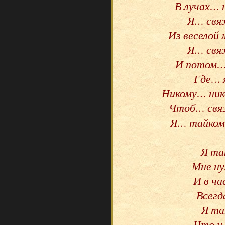
В лучах…
Я… свя
Из веселой
Я… свя
И потом…
Где… 
Никому… ник
Чтоб… свя
Я… тайком
Я та
Мне н
И в ча
Всегд
Я та
Что и 