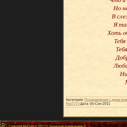
Но н
В сле
Я та
Хоть о
Тебя
Теб
Доб
Люби
Ни
Категория:
Поздравления с днем ро
Fox777
| Дата:
05-Сен-2011
Copyright MyCorp © 2017 © Защищено владельцем ©