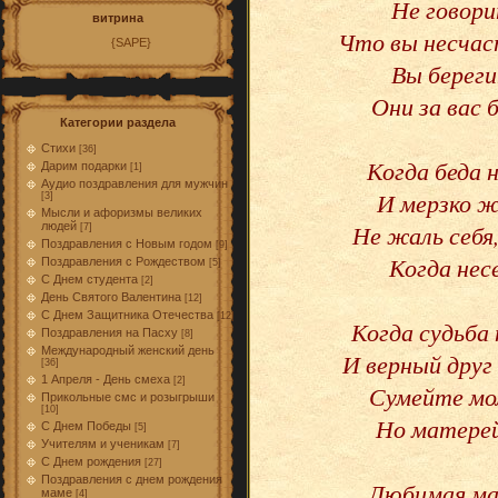
Не говори
витрина
Что вы несчаст
{SAPE}
Вы береги
Они за вас 
Категории раздела
Стихи
[36]
Когда беда 
Дарим подарки
[1]
Аудио поздравления для мужчин
И мерзко ж
[3]
Мысли и афоризмы великих
Не жаль себя
людей
[7]
Поздравления с Новым годом
[9]
Когда нес
Поздравления с Рождеством
[5]
С Днем студента
[2]
День Святого Валентина
[12]
С Днем Защитника Отечества
[12]
Когда судьба
Поздравления на Пасху
[8]
Международный женский день
И верный друг
[36]
1 Апреля - День смеха
[2]
Сумейте мол
Прикольные смс и розыгрыши
[10]
Но матерей
С Днем Победы
[5]
Учителям и ученикам
[7]
С Днем рождения
[27]
Поздравления с днем рождения
Любимая мам
маме
[4]