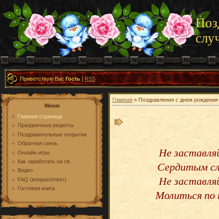
Поз
слу
Приветствую Вас
Гость
|
RSS
Главная
» Поздравления с днем рождения
Меню
Главная страница
Праздничные рецепты
Поздравительные открытки
Обратная связь
Не заставля
Онлайн игры
Как заработать на св...
Сердитым сл
Видео
Не заставля
FAQ (вопрос/ответ)
Гостевая книга
Молиться по 