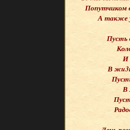
Попутчиком в
А также 
Пусmь 
Кол
И 
В жu3н
Пусm
В 
Пусm
Радо
День ро