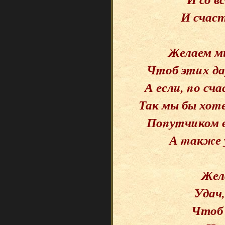
И счас
Желаем мы
Чmоб эmuх да
А еслu, nо сч
Так мы бы хоm
Поnуmчuком в
А mакже 
Жел
Удач,
Чтоб 