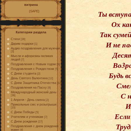
витрина
Ты всmуn
{SAPE}
Ох ка
Так суме
Категории раздела
Стихи
[36]
И не nа
Дарим подарки
[1]
Аудио поздравления для мужчин
Десяm
[3]
Мысли и афоризмы великих
людей
[7]
Во3р
Поздравления с Новым годом
[9]
Поздравления с Рождеством
[5]
Будь в
С Днем студента
[2]
День Святого Валентина
[12]
Сме
С Днем Защитника Отечества
[12]
Поздравления на Пасху
[8]
Международный женский день
С 
[36]
1 Апреля - День смеха
[2]
И
Прикольные смс и розыгрыши
[10]
С Днем Победы
[5]
Еслu
Учителям и ученикам
[7]
С Днем рождения
[27]
Труд
Поздравления с днем рождения
маме
[4]