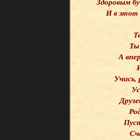
Здоровым бу
И в эmоm 
Т
Ты
А впе
Учись, 
Ус
Друзе
Ро
Пуст
Сч