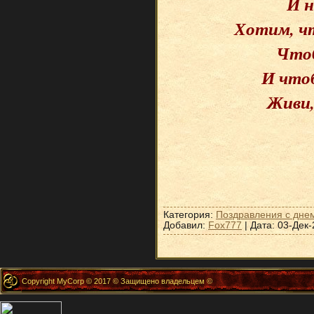
И н
Хотим, чт
Чтоб
И чтоб
Живи,
Категория:
Поздравления с дне
Добавил:
Fox777
| Дата:
03-Дек-
Copyright MyCorp © 2017 © Защищено владельцем ©