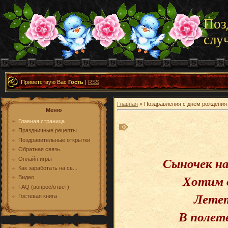
Поз
слу
Приветствую Вас
Гость
|
RSS
Главная
» Поздравления с днем рождения
Меню
Главная страница
Праздничные рецепты
Поздравительные открытки
Обратная связь
Сыночек на
Онлайн игры
Как заработать на св...
Хотим 
Видео
FAQ (вопрос/ответ)
Летет
Гостевая книга
В полет