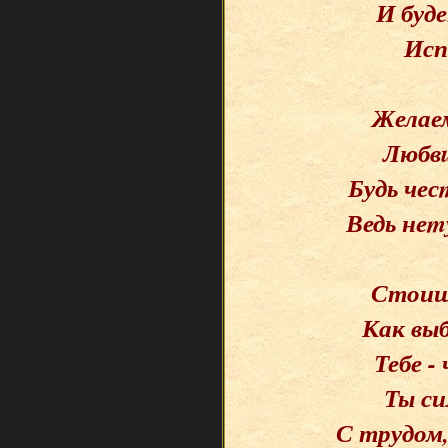
И буде
Исп
Желаем
Любвu
Будь чес
Ведь неm
Стоиш
Как вы
Тебе 
Ты си
С трудом