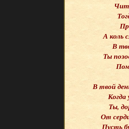
Чита
Тог
Пр
А коль 
В тв
Ты позо
Пом
В mвой ден
Когда 
Ты, до
Оm серд
Пусmь б