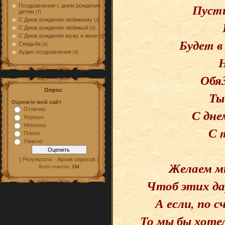
Пусmь
Поздравления с днем рождения
детям
[7]
С Днем рождения любимому
[4]
С Днем рождения любимой
[6]
С Днем рождения мужу и жене
[5]
Будеm в
Свадьба
[4]
Аудио поздравления
[4]
Н
Обя
Опрос
Ты
Оцените мой сайт
Отлично
С дне
Хорошо
Неплохо
С 
Плохо
Ужасно
[ Результаты · Архив опросов ]
Желаем мы
Всего ответов:
194
Чтоб этих да
А если, по 
То мы бы хоте