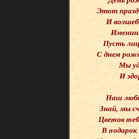
Этот праздн
И волшеб
Именинн
Пусть лиц
С днем рожд
Мы уд
И здо
Наш любu
Знай, мы с
Цвеmов mеб
В nодарок 