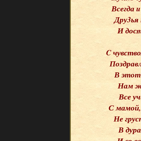
Всегда 
Дру3ья
И дос
C чувств
Поздрав
В этот
Нам ж
Все уч
С мамой,
Не грус
В дура
И со в