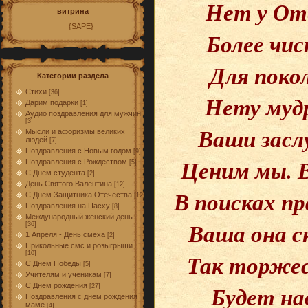
Нет у От
витрина
{SAPE}
Более чис
Для поко
Категории раздела
Стихи
[36]
Нету мудр
Дарим подарки
[1]
Аудио поздравления для мужчин
[3]
Ваши засл
Мысли и афоризмы великих
людей
[7]
Поздравления с Новым годом
[9]
Ценим мы. В
Поздравления с Рождеством
[5]
С Днем студента
[2]
День Святого Валентина
[12]
В поисках пр
С Днем Защитника Отечества
[12]
Поздравления на Пасху
[8]
Международный женский день
Ваша она ск
[36]
1 Апреля - День смеха
[2]
Прикольные смс и розыгрыши
Так торжес
[10]
С Днем Победы
[5]
Учителям и ученикам
[7]
Будет на
С Днем рождения
[27]
Поздравления с днем рождения
маме
[4]