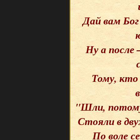
Дай вам Бог
Ну а после
Тому, кто
"Шли, потому
Стояли в дву
По воле се