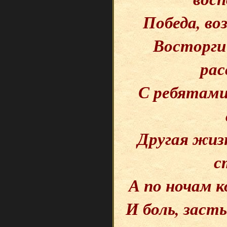
Победа, во
Восторги
рас
С ребятами
Другая жизн
с
А по ночам 
И боль, заст