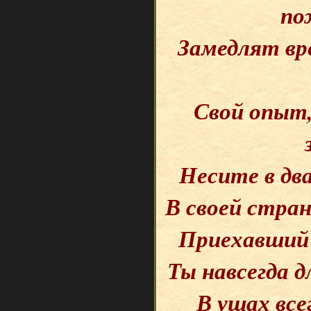
по
Замедлят вр
Свой опыт,
Несите в дв
В своей стран
Приехавший 
Ты навсегда д
В ушах все