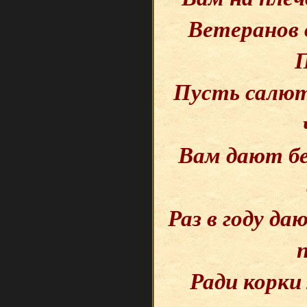
Ветеранов 
П
Пусть салют
Вам дают б
Раз в году д
Ради корки