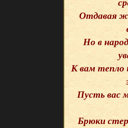
ср
Отдавая жи
Но в наро
ув
К вам тепло
Пусть вас м
Брюки стер