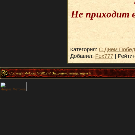
Не приходит 
Категория:
С Днем Побе
Добавил:
Fox777
| Рейти
Copyright MyCorp © 2017 © Защищено владельцем ©