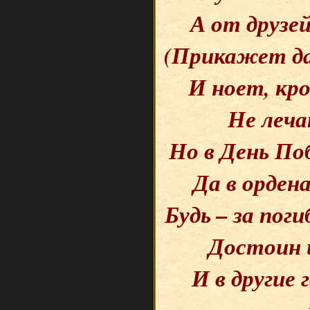
А от друзе
(Прикажет да
И ноет, кр
Не леча
Но в День По
Да в ордена
Будь – за пог
Достоин и
И в другие 