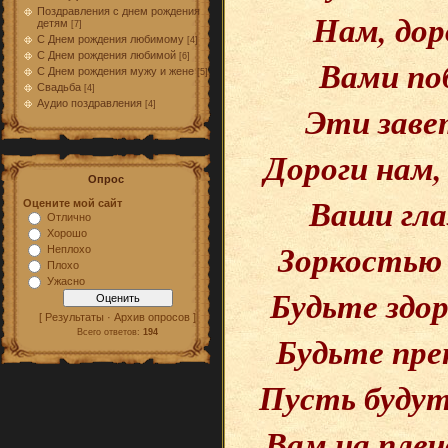
Поздравления с днем рождения
Нам, дор
детям
[7]
С Днем рождения любимому
[4]
С Днем рождения любимой
[6]
Вами по
С Днем рождения мужу и жене
[5]
Свадьба
[4]
Аудио поздравления
Эти заве
[4]
Дороги нам,
Опрос
Ваши гла
Оцените мой сайт
Отлично
Хорошо
Зоркостью 
Неплохо
Плохо
Ужасно
Будьте здо
[ Результаты · Архив опросов ]
Всего ответов:
194
Будьте пре
Пусть будут
Вам на плеч