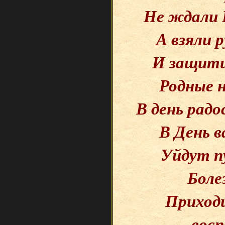
Не ждали 
А взяли 
И защити
Родные 
В день рад
В День 
Уйдут п
Боле
Приходи
восп