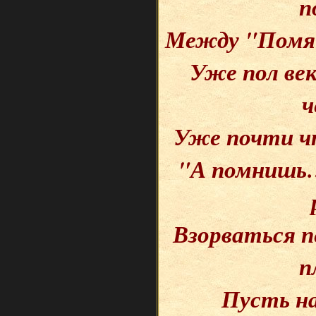
п
Между "Помян
Уже пол ве
ч
Уже почти чт
"А помнишь…
Взорваться п
п
Пусть на