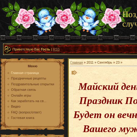
Поз
слу
Приветствую Вас
Гость
|
RSS
Главная
» 2011 » Сентябрь » 23 »
Меню
Главная страница
Праздничные рецепты
Майский ден
Поздравительные открытки
Обратная связь
Праздник По
Онлайн игры
Как заработать на св...
Видео
Будет он веч
FAQ (вопрос/ответ)
Гостевая книга
Вашего муж